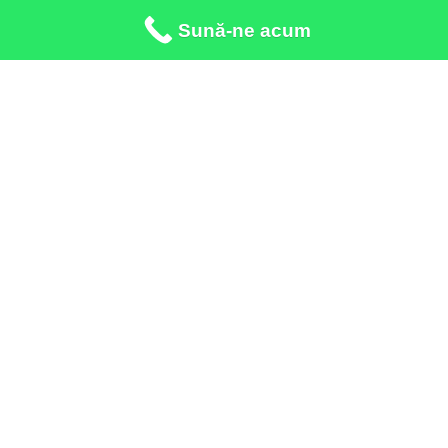
Sună-ne acum
Apeleaza:
*3443 call center
Adresa:
Galati Str. Crizantemelor, nr.8
Adresa:
Tecuci Str. 1 Decembrie 1918, nr.134