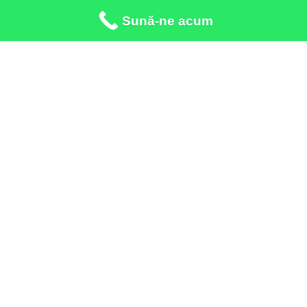
Sună-ne acum
Apeleaza:
*3443 call center
Adresa:
Galati Str. Crizantemelor, nr.8
Adresa:
Tecuci Str. 1 Decembrie 1918, nr.134