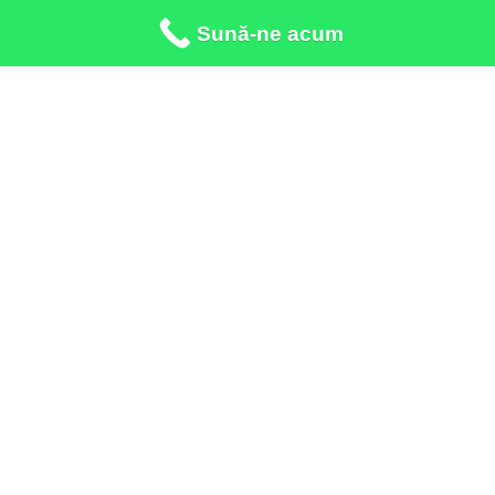
Sună-ne acum
Apeleaza:
*3443 call center
Adresa:
Galati Str. Crizantemelor, nr.8
Adresa:
Tecuci Str. 1 Decembrie 1918, nr.134