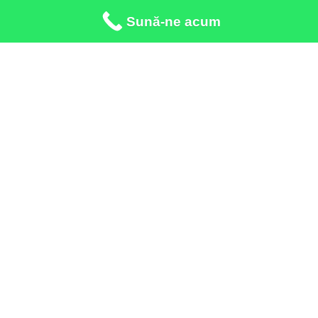
Sună-ne acum
Apeleaza:
*3443 call center
Adresa:
Galati Str. Crizantemelor, nr.8
Adresa:
Tecuci Str. 1 Decembrie 1918, nr.134