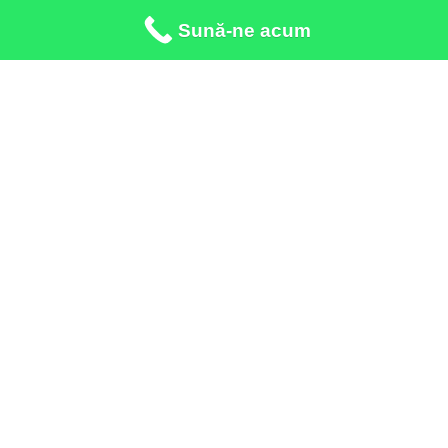
Sună-ne acum
Apeleaza:
*3443 call center
Adresa:
Galati Str. Crizantemelor, nr.8
Adresa:
Tecuci Str. 1 Decembrie 1918, nr.134